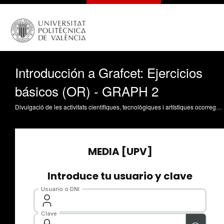
Introducción a Grafcet: Ejercicios
básicos (OR) - GRAPH 2
Divulgació de les activitats científiques, tecnològiques i artístiques ocorregudes en els tres campus de la UPV