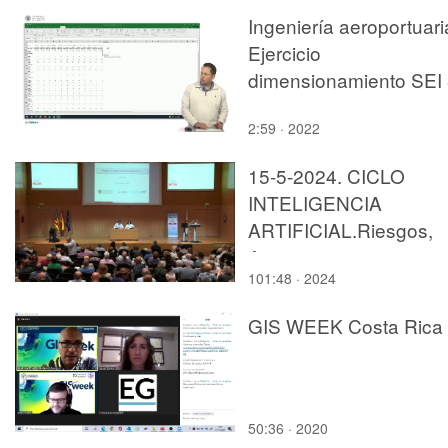
Ingeniería aeroportuari
Ejercicio
dimensionamiento SEI
2022
2:59 · 2022
15-5-2024. CICLO
INTELIGENCIA
ARTIFICIAL.Riesgos,
Amenazas y
101:48 · 2024
Oportunidades de la IA
César Ferri Ramírez.
GIS WEEK Costa Rica
50:36 · 2020