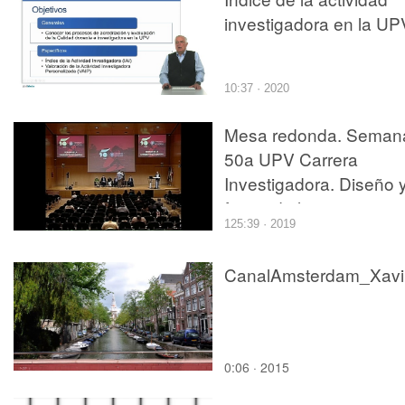
investigadora en la UP
10:37 · 2020
Mesa redonda. Seman
50a UPV Carrera
Investigadora. Diseño 
futuro de la carrera
125:39 · 2019
investigadora en la UP
Ca
0:06 · 2015