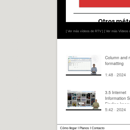
[ Ver más vídeos de RTV ]
[ Ver más Vídeos d
Column and 
formatting
1:48 · 2024
3.5 Internet
Information S
Finding Imag
5:42 · 2024
Flickr
Cómo llegar
I
Planos
I
Contacto