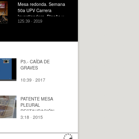
Mesa redonda. Semana
50a UPV Carrera
Investigadora. Diseño y
125:39 · 2019
futuro de la carrera
investigadora en la UPV
P3.- CAÍDA DE
GRAVES
10:39 · 2017
PATENTE MESA
PLEURAL
RESTAURACIÓN
3:18 · 2015
POSTERS