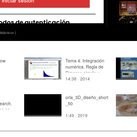
idácticos ]
row
Tema 4. Integración
numérica. Regla de
Simpson simple y
14:38 · 2014
compuesta
orla_3D_diseño_short
earch.
_50
es on
1:49 · 2019