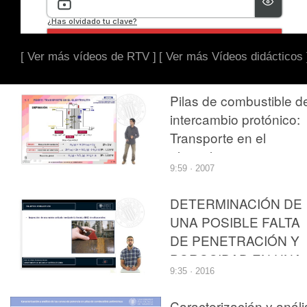
[ Ver más vídeos de RTV ]
[ Ver más Vídeos didácticos 
Pilas de combustible d
intercambio protónico:
Transporte en el
electrolito
9:59 · 2007
DETERMINACIÓN DE
UNA POSIBLE FALTA
DE PENETRACIÓN Y
POROSIDAD EN UNA
9:35 · 2016
SOLDADURA
MEDIANTE
Caracterización y análi