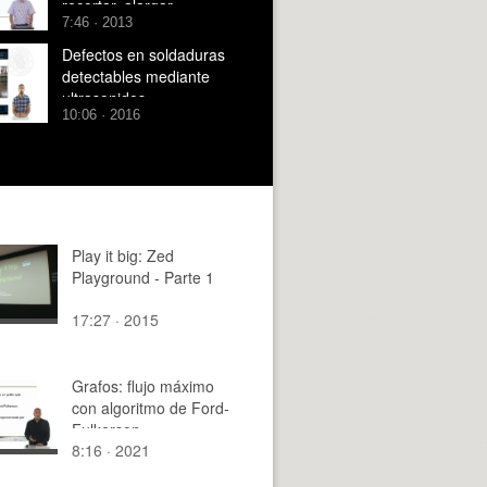
recortar, alargar,
XV
7:46 · 2013
empalme y esculpir
Defectos en soldaduras
detectables mediante
ultrasonidos
10:06 · 2016
Play it big: Zed
Playground - Parte 1
17:27 · 2015
Grafos: flujo máximo
con algoritmo de Ford-
Fulkerson
8:16 · 2021