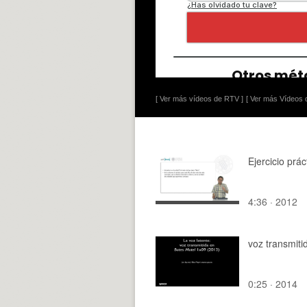
[ Ver más vídeos de RTV ]
[ Ver más Vídeos d
Ejercicio prác
4:36 · 2012
voz transmiti
0:25 · 2014