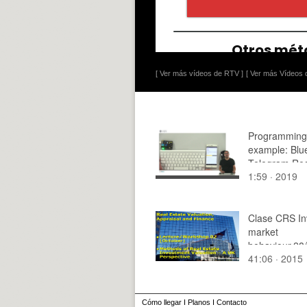
[ Ver más vídeos de RTV ]
[ Ver más Vídeos d
Programming
example: Blu
Telegram Re
1:59 · 2019
Clase CRS In
market
behaviour.28
41:06 · 2015
te3
Cómo llegar
I
Planos
I
Contacto