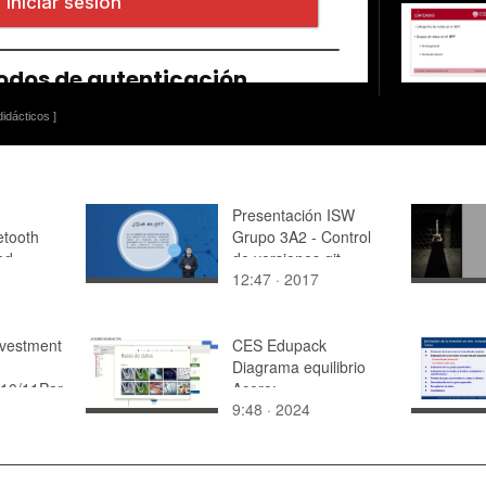
idácticos ]
Presentación ISW
etooth
Grupo 3A2 - Control
ad
de versiones git
12:47 · 2017
vestment
CES Edupack
Diagrama equilibrio
/10/11Par
Acero:
9:48 · 2024
Microestructuras