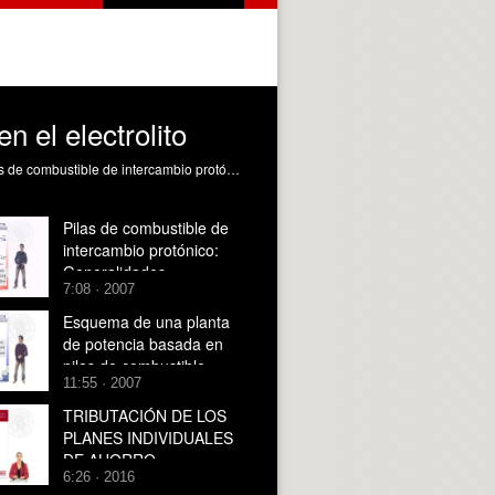
n el electrolito
Descripción de los procesos de intercambio que tienen lugar en el electrolito de una PEMFC Ribes Greus, MD. (2008). Pilas de combustible de intercambio protónico: Transporte en el electrolito. https://riunet.upv.es/handle/10251/843
Pilas de combustible de
intercambio protónico:
Generalidades
7:08 · 2007
Esquema de una planta
de potencia basada en
pilas de combustible
11:55 · 2007
TRIBUTACIÓN DE LOS
PLANES INDIVIDUALES
DE AHORRO
6:26 · 2016
SISTEMÁTICO (PIAS) EN