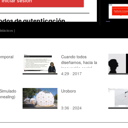
idácticos ]
emporal
Cuando todos
diseñamos, hacia la
innovación social.
4:29 · 2017
Parte 1.
 Simulado
Uroboro
nnealing)
3:36 · 2024