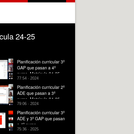
ícula 24-25
Planificación curricular 3º
GAP que pasan a 4º
curso_Matrícula 24-25
77:54 · 2024
Planificación curricular 2º
ADE que pasan a 3º
curso_Matrícula 24-25
79:06 · 2024
Planificación curricular 3º
ADE y 3º GAP que pasan
a 4º curso +
75:36 · 2025
TFG_Matrícula 25-26