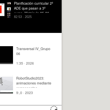
Planificación curricular 2º
ADE que pasan a 3º
curso_Matrícula 25-26
82:53 · 2025
Transversal IV_Grupo
06
1:35 · 2026
RobotStudio2023:
animaciones mediante
componentes
9:,0 · 2023
inteligentes (II)