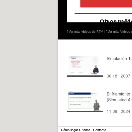
[ Ver más vídeos de RTV ]
[ Ver más Vídeos d
Simulación T
30:18 · 2007
Enfriamiento
(Simulated A
11:36 · 2024
Cómo llegar
I
Planos
I
Contacto