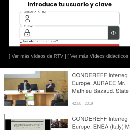
[ Ver más vídeos de RTV ]
[ Ver más Vídeos didácticos 
CONDEREFF Interreg
Europe. AURAEE Mr.
Mathieu Bazaud. State 
art of the pre-demolitio
42:58 · 2019
audits in France.
CONDEREFF Interreg
Europe. ENEA (Italy) M