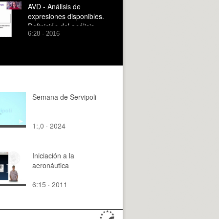
AVD - Análisis de
expresiones disponibles.
Definición del análisis
6:28 · 2016
Semana de Servipoli
1:,0 · 2024
Iniciación a la
aeronáutica
6:15 · 2011