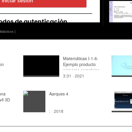
idácticos ]
Matemáticas I-1-6-
on
Ejemplo producto
números complejos
3:31 · 2021
una
Aarques 4
vil 3D
: · 2018