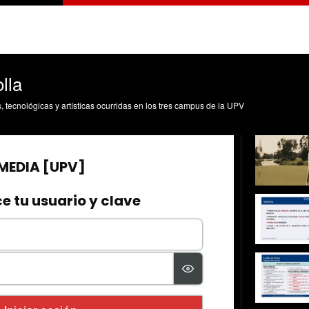
lla
s, tecnológicas y artísticas ocurridas en los tres campus de la UPV