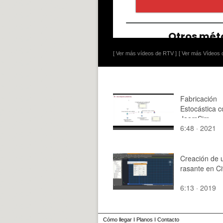
[ Ver más vídeos de RTV ]
[ Ver más Vídeos d
Fabricación
Estocástica c
JaamSim
6:48 · 2021
Creación de 
rasante en Ci
6:13 · 2019
Cómo llegar
I
Planos
I
Contacto