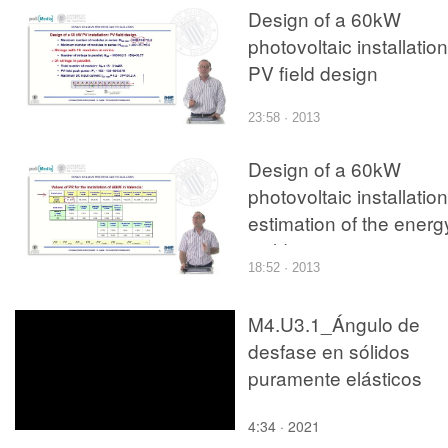
Design of a 60kW
photovoltaic installation
PV field design
23:58 · 2013
Design of a 60kW
photovoltaic installation
estimation of the energ
yielding
18:52 · 2013
M4.U3.1_Ángulo de
desfase en sólidos
puramente elásticos
4:34 · 2021