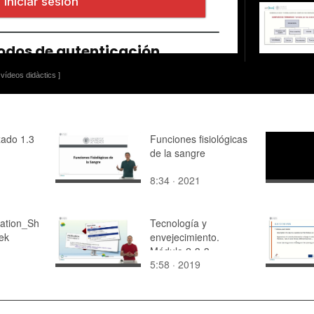
vídeos didàctics ]
ado 1.3
Funciones fisiológicas
de la sangre
8:34 · 2021
ation_Sh
Tecnología y
ek
envejecimiento.
Módulo 2-3-3
5:58 · 2019
Motivación