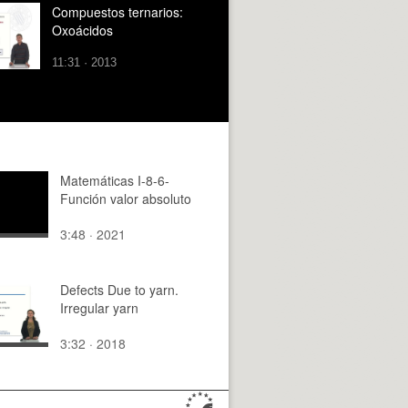
Compuestos ternarios:
Oxoácidos
11:31 · 2013
Matemáticas I-8-6-
Función valor absoluto
3:48 · 2021
Defects Due to yarn.
Irregular yarn
3:32 · 2018