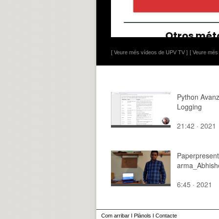
[ Veure més vídeos de UPV TV ]
[ Veure més 
Python Avanz
Logging
21:42 · 2021
Paperpresent
arma_Abhish
6:45 · 2021
Com arribar
I
Plànols
I
Contacte