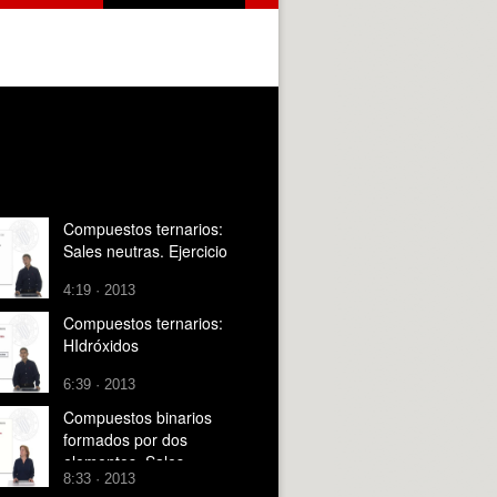
Compuestos ternarios:
Sales neutras. Ejercicio
4:19 · 2013
Compuestos ternarios:
HIdróxidos
6:39 · 2013
Compuestos binarios
formados por dos
elementos. Sales
8:33 · 2013