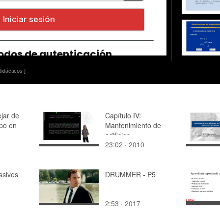
idácticos ]
ejar de
Capítulo IV:
upo en
Mantenimiento de
edificios
23:02 · 2010
ssives
DRUMMER - P5
2:53 · 2017