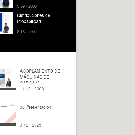
y la normal
5:59 · 2008
Distribuciones de
Probabilidad
8:16 · 2007
ACOPLAMIENTO DE
MÁQUINAS DE
CARGA Y
11:18 · 2008
TRANSPORTE DE
TIERRAS
00-Presentación
3:42 · 2025