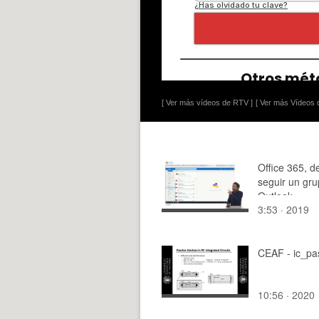
[ Ver más vídeos de RTV ]
[ Ver más Vídeos d
Office 365, d
seguir un gr
Outlook
3:53 · 2019
CEAF - ic_pa
10:56 · 2020