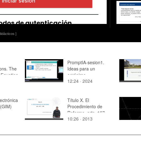
idácticos ]
PromptIA-sesion1.
ons. The
Ideas para un
 Equation
acrónimo
12:24 · 2024
ectrónica
Título X. El
 (GIM)
Procedimiento de
Reforma. arts. 167 -
10:26 · 2013
168