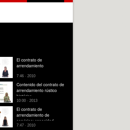
El contrato de
arrendamiento
7:46 · 2010
Contenido del contrato de
arrendamiento rústico
histórico
10:00 · 2013
El contrato de
arrendamiento de
servicios: capacidad,
7:47 · 2010
obligaciones del