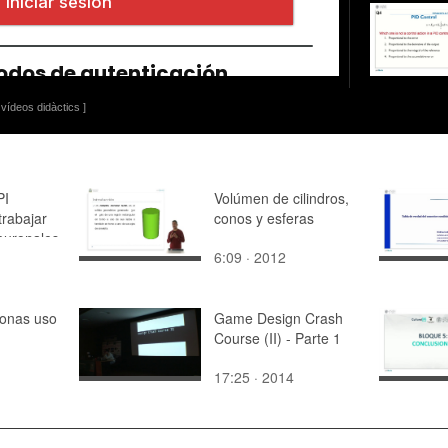
vídeos didàctics ]
PI
Volúmen de cilindros,
trabajar
conos y esferas
euronales
6:09 · 2012
zonas uso
Game Design Crash
Course (II) - Parte 1
17:25 · 2014