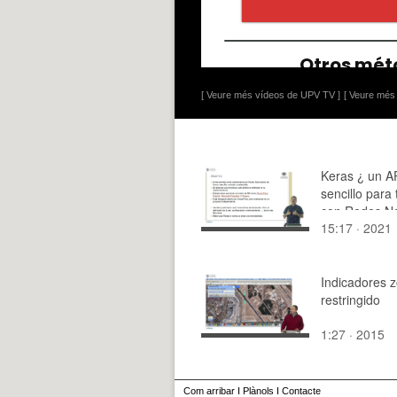
[ Veure més vídeos de UPV TV ]
[ Veure més 
Keras ¿ un A
sencillo para 
con Redes N
15:17 · 2021
Indicadores 
restringido
1:27 · 2015
Com arribar
I
Plànols
I
Contacte