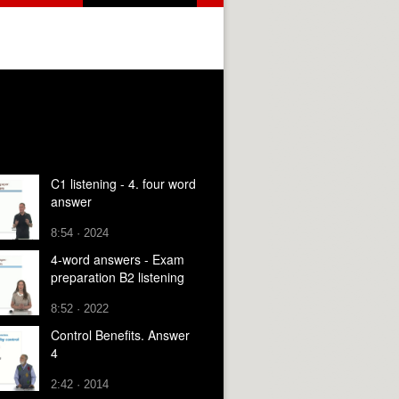
C1 listening - 4. four word
answer
8:54 · 2024
4-word answers - Exam
preparation B2 listening
8:52 · 2022
Control Benefits. Answer
4
2:42 · 2014