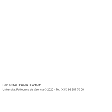
Com arribar
I
Plànols
I
Contacte
Universitat Politècnica de València © 2020 · Tel. (+34) 96 387 70 00