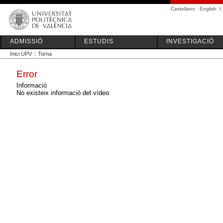
Castellano
·
English
I
ADMISSIÓ
ESTUDIS
INVESTIGACIÓ
Inici UPV
::
Torna
Error
Informació
No existeix informació del vídeo