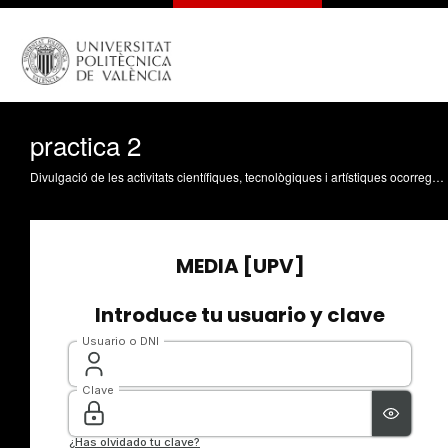
practica 2
Divulgació de les activitats científiques, tecnològiques i artístiques ocorregudes en els tres campus de la UPV