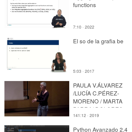
functions
7:10 · 2022
El so de la grafia be
5:03 · 2017
PAULA V.ÁLVAREZ
/LUCÍA C.PÉREZ-
MORENO / MARTA
PARRA/ DOLORES
141:12 · 2019
VICTORIA RUIZ/ MAR
JOSÉ MARCOS.
Python Avanzado 2.4