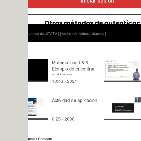
 vídeos de UPV TV ]
[ Veure més vídeos didàctics ]
Matemáticas I-8-3-
Prioridade
Ejemplo de encontrar
Competitiv
el dominio
Dirección 
10:43 · 2021
8:52 · 201
Operacion
Actividad de aplicación
Vídeo ISW
Azul
0:29 · 2006
6:47 · 202
ànols
I
Contacte