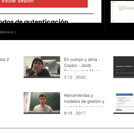
idácticos ]
ica 2
En cuerpo y alma -
Copion - Jordi
Domenech & María
3:12 · 2022
Borredá
Herramientas y
modelos de gestión y
control de versiones
8:18 · 2017
de código.