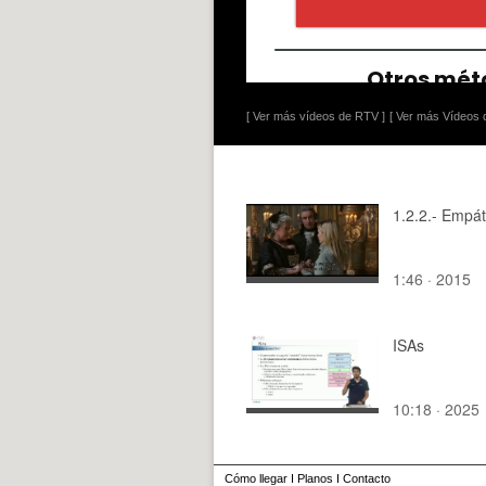
[ Ver más vídeos de RTV ]
[ Ver más Vídeos d
1.2.2.- Empát
1:46 · 2015
ISAs
10:18 · 2025
Cómo llegar
I
Planos
I
Contacto