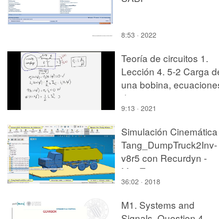
8:53 · 2022
Teoría de circuitos 1.
Lección 4. 5-2 Carga d
una bobina, ecuacione
de carga
9:13 · 2021
Simulación Cinemática
Tang_DumpTruck2Inv-
v8r5 con Recurdyn -
MopTa
36:02 · 2018
M1. Systems and
Signals. Question 4