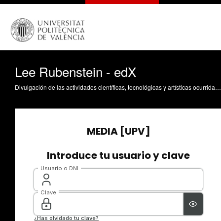
Lee Rubenstein - edX
Divulgación de las actividades científicas, tecnológicas y artísticas ocurridas en los tres campus de la UPV