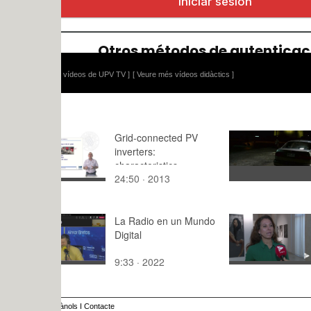
 vídeos de UPV TV ]
[ Veure més vídeos didàctics ]
Grid-connected PV
Bienvenido
inverters:
Zombielan
characteristics
Fleischer, 
24:50 · 2013
2:14 · 201
La Radio en un Mundo
Alter Ego II
Digital
autorretrat
9:33 · 2022
3:,0 · 2024
ànols
I
Contacte