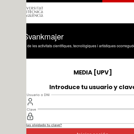
Svankmajer
 de les activitats científiques, tecnològiques i artístiques ocorregudes en els tres