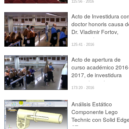
115:56 · 2016
nuevos Doctores y
Doctoras
Acto de Investidura c
doctor honoris causa d
Dr. Vladimir Fortov,
nuevos doctores y
125:41 · 2016
doctoras
Acto de apertura de
curso académico 2016
2017, de investidura
como doctor honoris
173:20 · 2016
causa del Dr. Roger
Malina y de investidura
Análisis Estático
de nuevos doctores y
Componente Lego
doctoras
Technic con Solid Edg
ST3