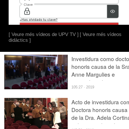
[ Veure més vídeos de UPV TV ]
[ Veure més vídeos
didàctics ]
Investidura como docto
honoris causa de la Sr
Anne Margulies e
investidura de nuevos
105:27 · 2019
doctores y doctoras
Acto de investidura co
Doctora honoris causa
de la Dra. Adela Cortin
y de investidura de