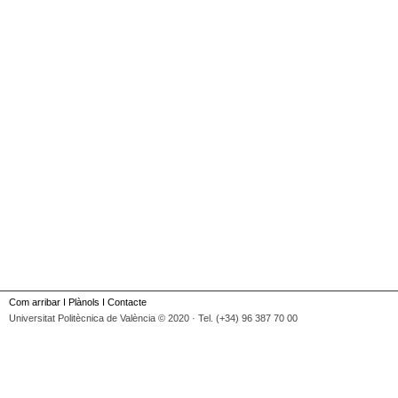
Com arribar
I
Plànols
I
Contacte
Universitat Politècnica de València © 2020 · Tel. (+34) 96 387 70 00