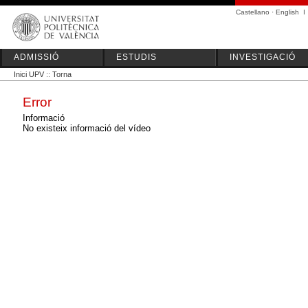
Castellano
·
English
I
ADMISSIÓ
ESTUDIS
INVESTIGACIÓ
Inici UPV
::
Torna
Error
Informació
No existeix informació del vídeo