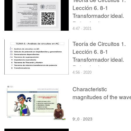
Lección 6. 8-1
Transformador ideal.
Relación de
4:47 · 2021
transformación
Teoría de Circuitos 1.
Lección 6. 8-1
Transformador ideal.
Relación de
4:56 · 2020
transformación
Characteristic
magnitudes of the wav
9:,0 · 2023