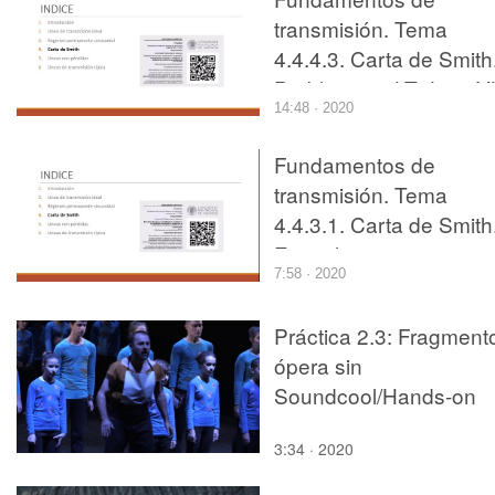
transmisión. Tema
4.4.4.3. Carta de Smith
Problema 3. LT+Ls e Y
14:48 · 2020
Fundamentos de
transmisión. Tema
4.4.3.1. Carta de Smith
Ejemplo 1.
7:58 · 2020
Práctica 2.3: Fragment
ópera sin
Soundcool/Hands-on
activity 2.3: opera
3:34 · 2020
fragment without
Soundcool