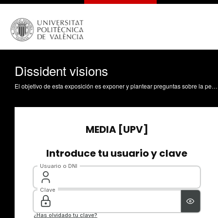
Dissident visions
El objetivo de esta exposición es exponer y plantear preguntas sobre la percepción actual de la arquitectura: la forma en que la arquitectura se piensa y se enseña en las últimas décadas. La muestra se ha realizado en colaboración con el FRAC CENTRE Val de Loire a través de su programa "Les Nouveaux Commissaires".