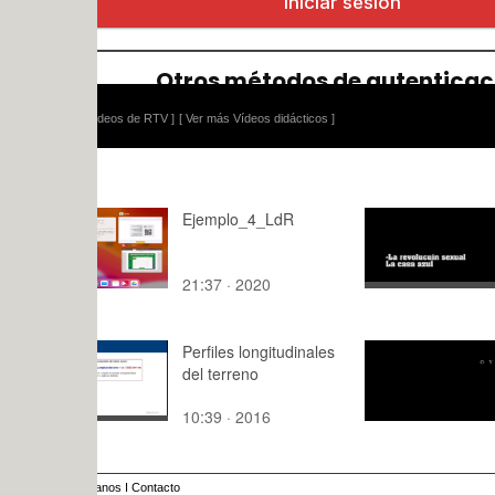
ídeos de RTV ]
[ Ver más Vídeos didácticos ]
Ejemplo_4_LdR
Pixilación 
21:37 · 2020
1:,1 · 2014
Perfiles longitudinales
Body Art
del terreno
10:39 · 2016
2:41 · 201
anos
I
Contacto