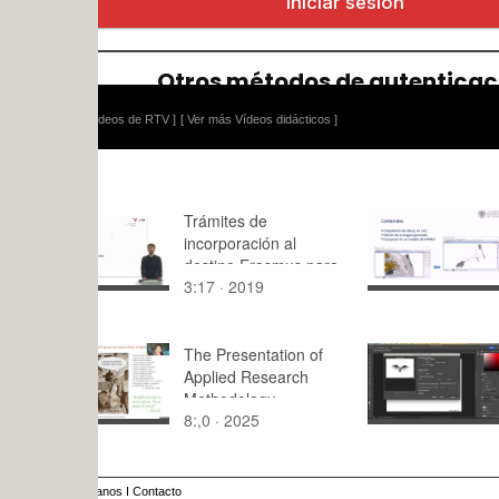
ídeos de RTV ]
[ Ver más Vídeos didácticos ]
Trámites de
CÓMO INC
incorporación al
MAPA DE 
destino Erasmus para
EPANET A
3:17 · 2019
9:08 · 201
alumnos nominados
PLANO DE
The Presentation of
Fotocopiad
Applied Research
para Wind
Methodology
8:,0 · 2025
2:06 · 202
anos
I
Contacto