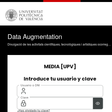
Data Augmentation
Divulgació de les activitats científiques, tecnològiques i artístiques ocorregudes en els tres campus de la UPV