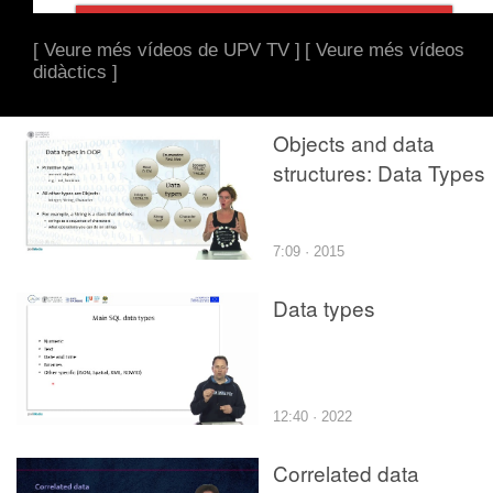
[ Veure més vídeos de UPV TV ]
[ Veure més vídeos
didàctics ]
Objects and data
structures: Data Types
7:09 · 2015
Data types
12:40 · 2022
Correlated data