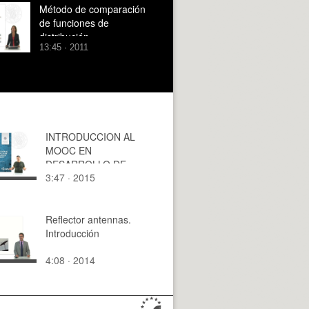
Método de comparación
de funciones de
distribución
13:45 · 2011
INTRODUCCION AL
MOOC EN
DESARROLLO DE
3:47 · 2015
VIDEOJUEGOS CON
UNITY
Reflector antennas.
Introducción
4:08 · 2014