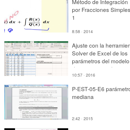
Método de Integración
por Fracciones Simples
1
8:58 · 2014
Ajuste con la herramie
Solver de Excel de los
parámetros del modelo
de un proceso de
10:57 · 2016
membranas
P-EST-05-E6 parámetr
mediana
2:42 · 2015