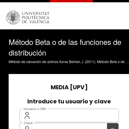
Método Beta o de las funciones de
distribución
Método de valuación de activos Aznar Bellver, J. (2011). Método Beta o de las funciones de distribución. https://riunet.upv.es/handle/10251/9779