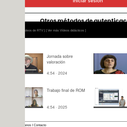
ídeos de RTV ]
[ Ver más Vídeos didácticos ]
Jornada sobre
Curso de G
valoración
turística de
Campus de
4:54 · 2024
11:31 · 20
(Parte 2)
Trabajo final de ROM
Flanger
4:54 · 2025
1:22 · 201
anos
I
Contacto