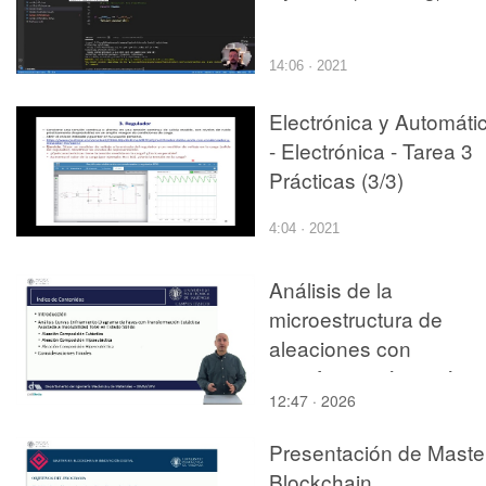
14:06 · 2021
Electrónica y Automáti
- Electrónica - Tarea 3
Prácticas (3/3)
4:04 · 2021
Análisis de la
microestructura de
aleaciones con
transformación eutécti
12:47 · 2026
asociada a insolubilida
total en estado sólido
Presentación de Maste
mediante curvas de
Blockchain