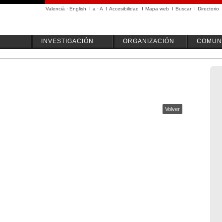
Valencià
·
English
I
a
·
A
I
Accesibilidad
I
Mapa web
I
Buscar
I
Directorio
INVESTIGACIÓN
ORGANIZACIÓN
COMUN
Volver