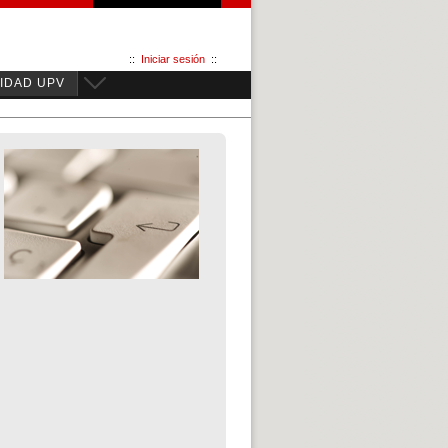
::
Iniciar sesión
::
IDAD UPV