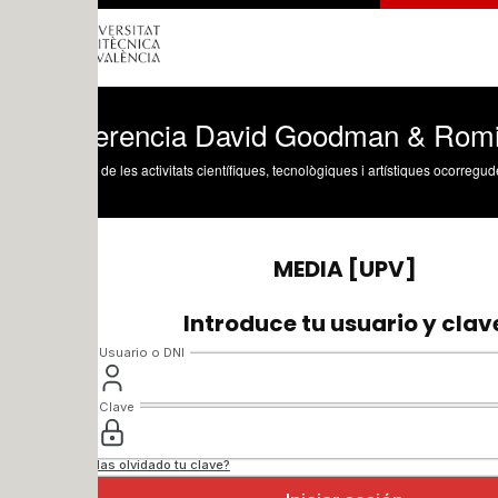
erencia David Goodman & Romina Can
 de les activitats científiques, tecnològiques i artístiques ocorregudes en els tres