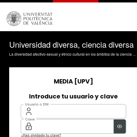
Universidad diversa, ciencia diversa
La diversidad afectivo-sexual y étnico cultural en los ámbitos de la ciencia y la cultura han sido tema de debate en la Universitat Politècnica de València, en el marco de la jornada “Una universidad diversa, una ciencia diversa”. El objetivo de la jornada, celebrada en la Escuela Técnica Superior de Ingeniería Informática, es el de concienciar sobre los retos de una sociedad intercultural.