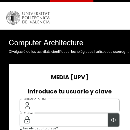
Computer Architecture
Divulgació de les activitats científiques, tecnològiques i artístiques ocorregudes en els tres campus de la UPV