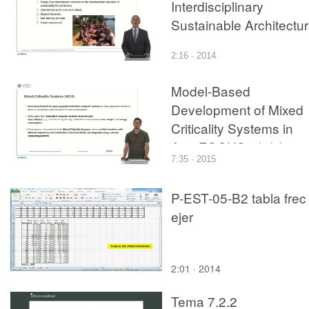
Interdisciplinary
Sustainable Architectu
2:16 · 2014
Model-Based
Development of Mixed
Criticality Systems in
AutoFOCUS3 (1/3):
7:35 · 2015
Overview and Modellin
Logical Architecture
P-EST-05-B2 tabla frec
ejer
2:01 · 2014
Tema 7.2.2