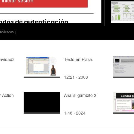
idácticos ]
Navidad2
Texto en Flash.
12:21 · 2008
r Action
Analisi gambito 2
1:48 · 2024