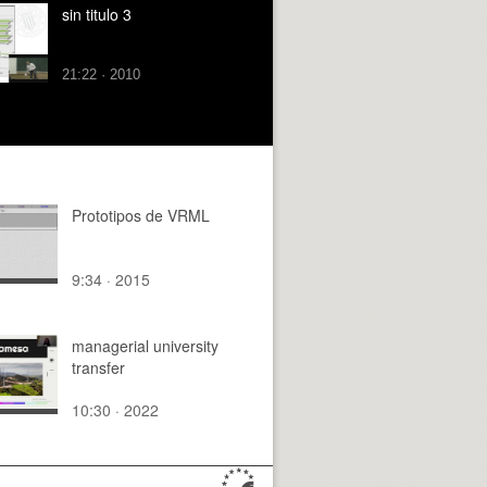
sin titulo 3
21:22 · 2010
Prototipos de VRML
9:34 · 2015
managerial university
transfer
10:30 · 2022