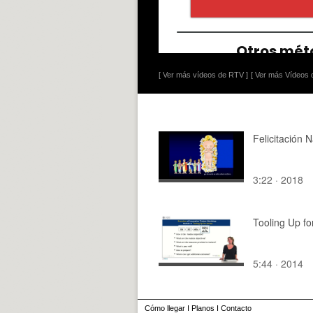
[ Ver más vídeos de RTV ]
[ Ver más Vídeos d
Felicitación 
3:22 · 2018
Tooling Up fo
5:44 · 2014
Cómo llegar
I
Planos
I
Contacto