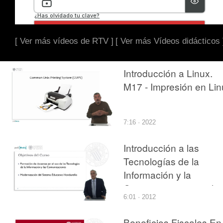
[ Ver más vídeos de RTV ]
[ Ver más Vídeos didácticos 
Introducción a Linux.
M17 - Impresión en Lin
7:16 · 2022
Introducción a las
Tecnologías de la
Información y la
Comunicaciones en la
6:01 · 2012
Educación
Beneficios Fiscales En