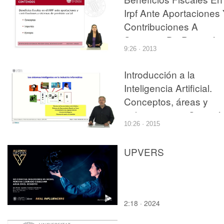
Irpf Ante Aportaciones
Contribuciones A
Sistemas De Previsión
9:26 · 2013
Social
Introducción a la
Inteligencia Artificial.
Conceptos, áreas y
aplicaciones. ¿Se está
10:26 · 2015
utilizando la tecnología
de sistemas inteligente
UPVERS
en la industria
informática?
2:18 · 2024