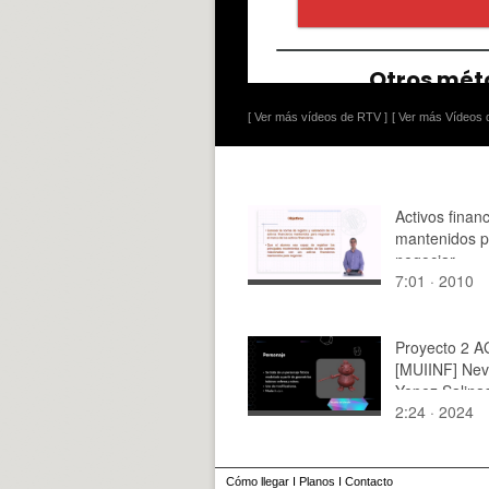
[ Ver más vídeos de RTV ]
[ Ver más Vídeos d
Activos finan
mantenidos p
negociar
7:01 · 2010
Proyecto 2 
[MUIINF] Nevi
Yepez Salina
2:24 · 2024
Cómo llegar
I
Planos
I
Contacto