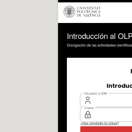
Introducción al OL
Divulgación de las actividades científica