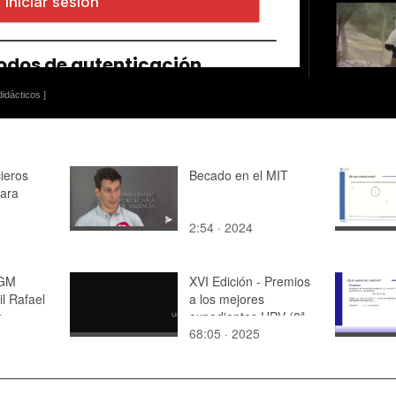
idácticos ]
cieros
Becado en el MIT
ara
2:54 · 2024
AGM
XVI Edición - Premios
l Rafael
a los mejores
s
expedientes UPV (2ª
68:05 · 2025
gala)