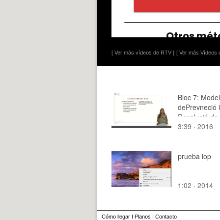
[ Ver más vídeos de RTV ]
[ Ver más Vídeos d
Bloc 7: Model
dePrevneció i
Resolució de
3:39 · 2016
Conflictes
prueba iop
1:02 · 2014
Cómo llegar
I
Planos
I
Contacto