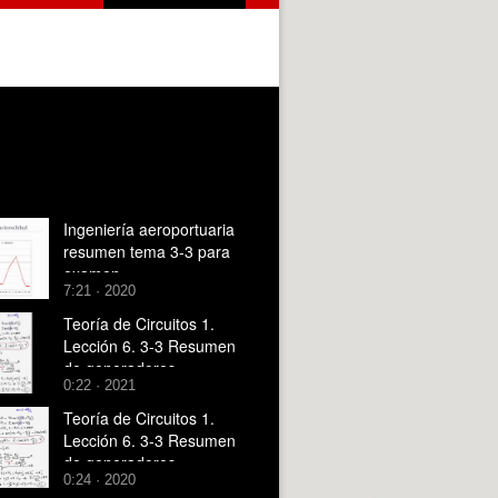
Ingeniería aeroportuaria
resumen tema 3-3 para
examen.
7:21 · 2020
Teoría de Circuitos 1.
Lección 6. 3-3 Resumen
de generadores
0:22 · 2021
dependientes
Teoría de Circuitos 1.
Lección 6. 3-3 Resumen
de generadores
0:24 · 2020
dependientes