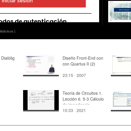
idácticos ]
 Dialòlig
Diseño Front-End con
con Quartus II (2)
23:15 · 2007
Teoría de Circuitos 1.
Lección 6. 5-3 Cálculo
de impedancia
10:33 · 2021
equivalente R,L,C en
casos no reducibles