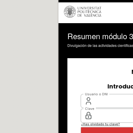
Resumen módulo 
Divulgación de las actividades científica