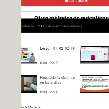
 vídeos de UPV TV ]
[ Veure més vídeos didàctics ]
Lesson_01_02_02_FR
Tutorial en
(II)
6:30 · 2018
12:38 · 20
Floculación y dispersin
OA Areas f
de las arcillas
con QGIS 
9:39 · 2014
10:41 · 20
ànols
I
Contacte