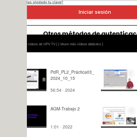
 vídeos de UPV TV ]
[ Veure més vídeos didàctics ]
PdR_PL2_Práctica03_
Controles 
2024_10_15
Porcentaje
56:54 · 2024
4:11 · 200
AGM-Trabajo 2
Sesión ina
(4ª edició
1:01 · 2022
206:13 · 2