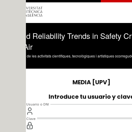
nd Reliability Trends in Safety Critica
ir
 de les activitats científiques, tecnològiques i artístiques ocorregudes en els tres