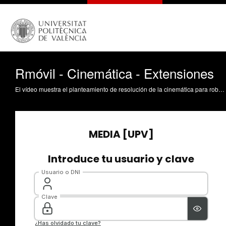
Rmóvil - Cinemática - Extensiones
El vídeo muestra el planteamiento de resolución de la cinemática para robots móviles de configuración triciclo y ackermann Mellado Arteche, M. (2017). Rmóvil - Cinemática - Extensiones. https://riunet.upv.es/handle/10251/82341 DER