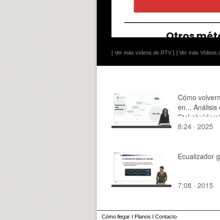
[ Ver más vídeos de RTV ]
[ Ver más Vídeos d
Cómo volver
en... Análisis
Stakeholders
8:24 · 2025
Ecualizador g
7:08 · 2015
Cómo llegar
I
Planos
I
Contacto