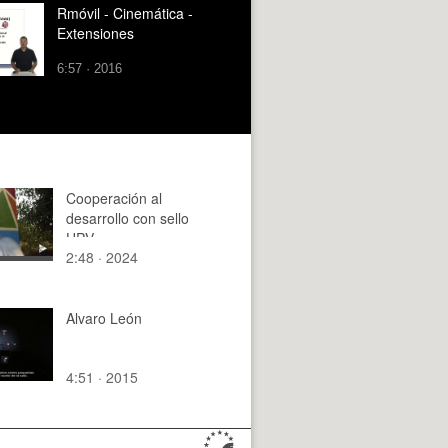
Rmóvil - Cinemática -
Extensiones
6:57 · 2016
Cooperación al
desarrollo con sello
UPV
2:48 · 2024
Alvaro León
4:51 · 2015