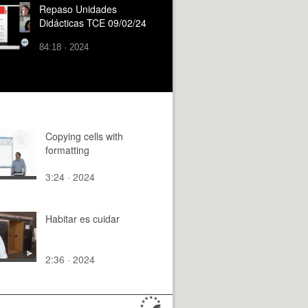
Repaso Unidades
Didácticas TCE 09/02/24
84:18 · 2024
Copying cells with
formatting
3:24 · 2024
Habitar es cuidar
2:36 · 2024