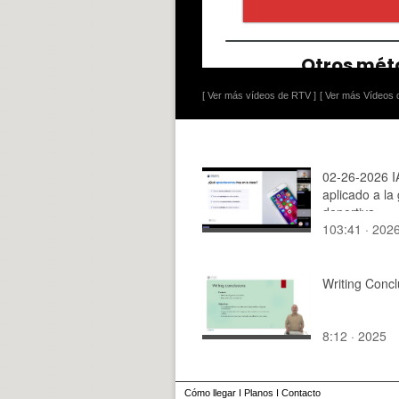
[ Ver más vídeos de RTV ]
[ Ver más Vídeos d
02-26-2026 I
aplicado a la
deportiva
103:41 · 202
Writing Concl
8:12 · 2025
Cómo llegar
I
Planos
I
Contacto