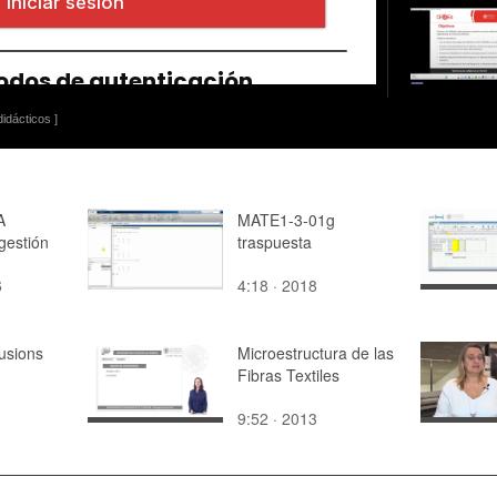
idácticos ]
A
MATE1-3-01g
 gestión
traspuesta
6
4:18 · 2018
usions
Microestructura de las
Fibras Textiles
9:52 · 2013