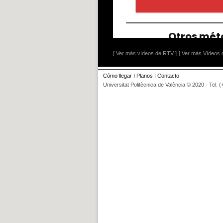
[ Ver más vídeos de RTV ]
[ Ver más Vídeos d
Cómo llegar
I
Planos
I
Contacto
Universitat Politècnica de València © 2020 · Tel. 