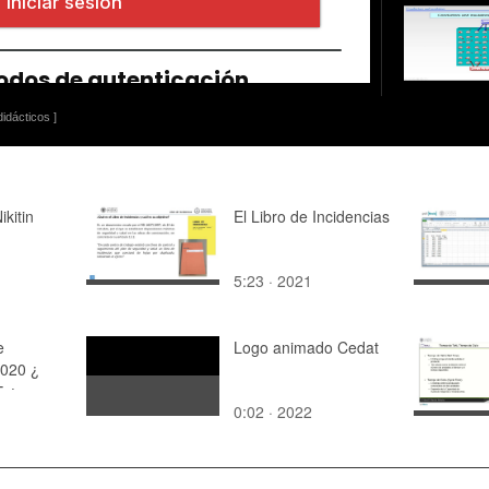
idácticos ]
ikitin
El Libro de Incidencias
5:23 · 2021
e
Logo animado Cedat
2020 ¿
5 ¿
0:02 · 2022
 11