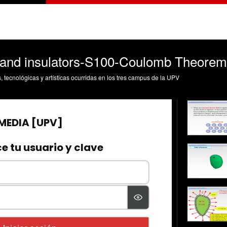
 and insulators-S100-Coulomb Theorem
s, tecnológicas y artísticas ocurridas en los tres campus de la UPV