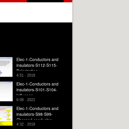
Elec-1-Conductors and
insulators-S112-S115-
Polarization
4:51 · 2018
Elec-1-Conductors and
insulators-S101-S104-
Influence
6:08 · 2022
Elec-1-Conductors and
insulators-S98-S99-
Charged conductor
4:32 · 2018