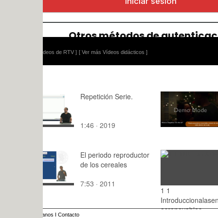
ídeos de RTV ]
[ Ver más Vídeos didácticos ]
Repetición Serie.
Análisis Cu
la música E
Watchmen
1:46 · 2019
2:35 · 202
El periodo reproductor
de los cereales
7:53 · 2011
1 1
2:22 · 20
Introduccionalasenergi
asrenovables
anos
I
Contacto