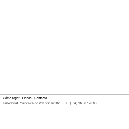
Cómo llegar
I
Planos
I
Contacto
Universitat Politècnica de València © 2020 · Tel. (+34) 96 387 70 00