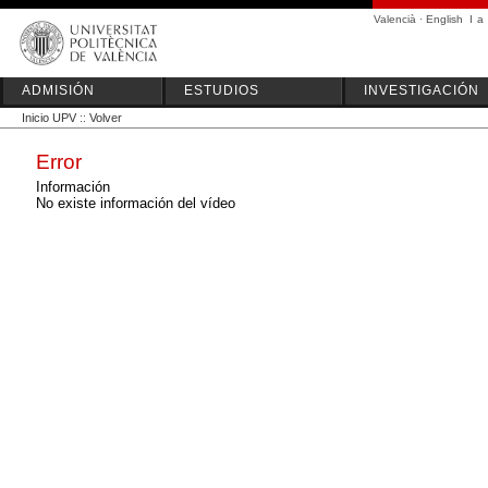
Valencià
·
English
I
a
ADMISIÓN
ESTUDIOS
INVESTIGACIÓN
Inicio UPV
::
Volver
Error
Información
No existe información del vídeo