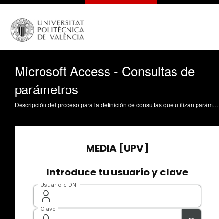
Microsoft Access - Consultas de
parámetros
Descripción del proceso para la definición de consultas que utilizan parámetros, información desconocida en tiempo de diseño que puede utilizarse al ejecutar la consulta Braquehais Acero, V. (2008). Microsoft Access - Consultas de parámetros. https://riunet.upv.es/handle/10251/918